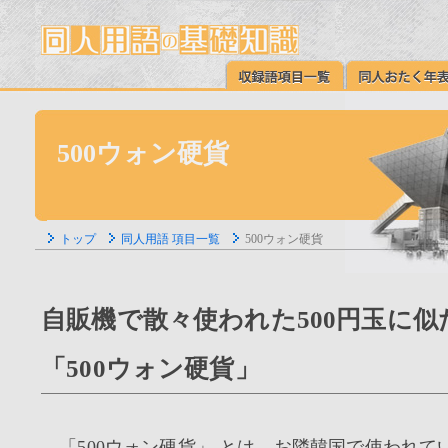
500ウォン硬貨
トップ
同人用語 項目一覧
500ウォン硬貨
自販機で散々使われた500円玉に似
「500ウォン硬貨」
「500ウォン硬貨」 とは、お隣韓国で使われて