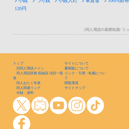
小銭
つり銭
小銭入れ
軍資金
100均財布
120円
（同人用語の基礎知識/ うっ！
トップ
サイトについて
旧同人用語メイン
書籍版について
同人用語辞典 収録語 項目一覧
リンク・引用・転載につい
表
て
同人おたく年表
閲覧環境
同人関連リンク
サイトマップ
付録・資料