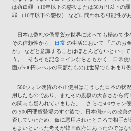
は窃盗罪 （10年以下の懲役または50万円以下の
罪 （10年以下の懲役） などに問われる可能性が
日本は偽札や偽硬貨が世界に比べても極めて少
その信頼性から、
日常
の生活において 「このお
か」 などと意識することはほとんどないといっ
う。 そもそも記念コインならともかく、日常使
面が500円レベルの高額なものは世界でもあまり
500ウォン硬貨の不正使用はこうした日本の状
用したものであり、またその規模の大きさから何
の関与も疑われていました。 さらに500ウォン
の 500円硬貨登場のすぐ後で、日本側からの改善
否していたため、仮に悪用されたところで相手が
もよいといった考えが韓国政府にあったのではな