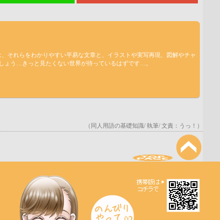
は、それらをわかりやすい平易な文章と、イラストや実写再現、図解やチャ
ましょう…きっと見たくない世界が待っているはずです…。
（同人用語の基礎知識/ 執筆/ 文責：うっ！）