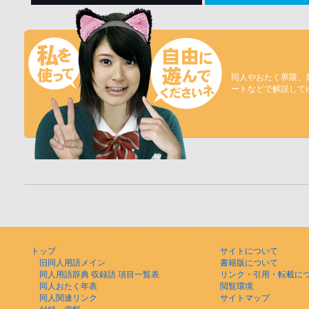
同人やおたく界隈、
ートなどで解説して
トップ
サイトについて
旧同人用語メイン
書籍版について
同人用語辞典 収録語 項目一覧表
リンク・引用・転載に
同人おたく年表
閲覧環境
同人関連リンク
サイトマップ