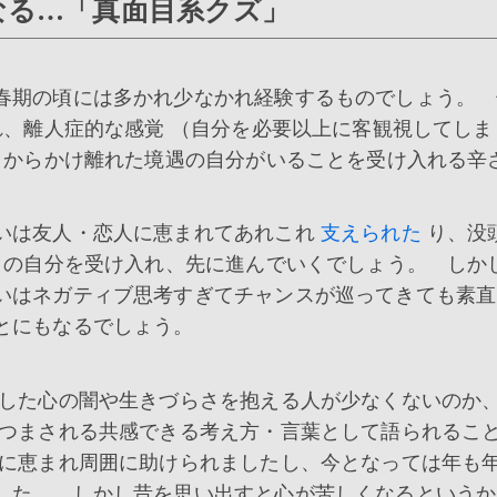
なる…「真面目系クズ」
春期の頃には多かれ少なかれ経験するものでしょう。 
、離人症的な感覚 （自分を必要以上に客観視してしま
 からかけ離れた境遇の自分がいることを受け入れる辛
いは友人・恋人に恵まれてあれこれ
支えられた
り、没
まの自分を受け入れ、先に進んでいくでしょう。 しか
いはネガティブ思考すぎてチャンスが巡ってきても素直
とにもなるでしょう。
した心の闇や生きづらさを抱える人が少なくないのか
につまされる共感できる考え方・言葉として語られるこ
に恵まれ周囲に助けられましたし、今となっては年も
した。 しかし昔を思い出すと心が苦しくなるというか