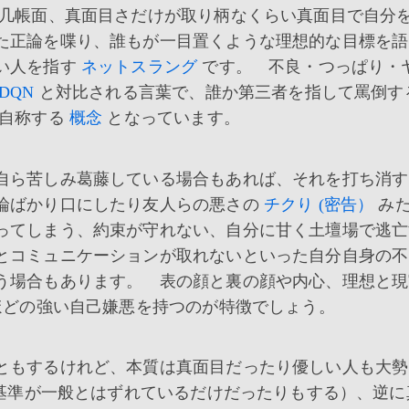
几帳面、真面目さだけが取り柄なくらい真面目で自分
た正論を喋り、誰もが一目置くような理想的な目標を語
い人を指す
ネットスラング
です。 不良・つっぱり・
DQN
と対比される言葉で、誰か第三者を指して罵倒す
自称する
概念
となっています。
自ら苦しみ葛藤している場合もあれば、それを打ち消す
論ばかり口にしたり友人らの悪さの
チクり (密告）
み
ってしまう、約束が守れない、自分に甘く土壇場で逃亡
とコミュニケーションが取れないといった自分自身の不
う場合もあります。 表の顔と裏の顔や内心、理想と現
ほどの強い自己嫌悪を持つのが特徴でしょう。
ともするけれど、本質は真面目だったり優しい人も大勢
基準が一般とはずれているだけだったりもする）、逆に