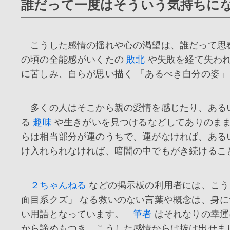
誰だって一度はそういう気持ちに
こうした感情の揺れや心の渇望は、誰だって思
の頃の全能感がいくたの
敗北
や失敗を経て失われ
に苦しみ、自らが思い描く 「あるべき自分の姿」
多くの人はそこから親の愛情を感じたり、ある
る
趣味
や生きがいを見つけるなどしてありのま
らは相当部分が運のうちで、運がなければ、ある
け入れられなければ、暗闇の中でもがき続けるこ
２ちゃんねる
などの掲示板の利用者には、こう
面目系クズ」 なる救いのない言葉や概念は、身
い用語となっています。
筆者
はそれなりの幸運
から諦めもつき、こうした感情からは抜け出せま