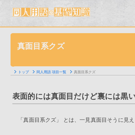
真面目系クズ
トップ
同人用語 項目一覧
真面目系クズ
表面的には真面目だけど裏には黒い
「真面目系クズ」 とは、一見真面目そうに見