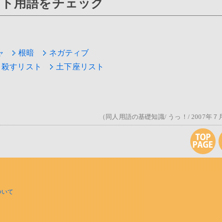
ット用語をチェック
ャ
根暗
ネガティブ
殺すリスト
土下座リスト
（同人用語の基礎知識/ うっ！/ 2007年７
ついて