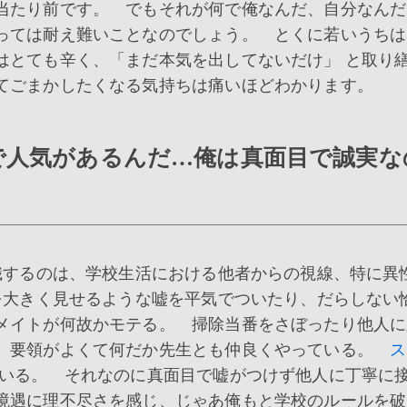
当たり前です。 でもそれが何で俺なんだ、自分なんだ
っては耐え難いことなのでしょう。 とくに若いうちは
はとても辛く、「まだ本気を出してないだけ」 と取り
てごまかしたくなる気持ちは痛いほどわかります。
で人気があるんだ…俺は真面目で誠実な
識するのは、学校生活における他者からの視線、特に異
大きく見せるような嘘を平気でついたり、だらしない
メイトが何故かモテる。 掃除当番をさぼったり他人に
。 要領がよくて何だか先生とも仲良くやっている。
ス
いる。 それなのに真面目で嘘がつけず他人に丁寧に
境遇に理不尽さを感じ、じゃあ俺もと学校のルールを破