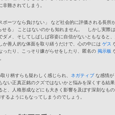
に非難されてしまう。
ポーツなら負けない」 など社会的に評価される長所
じらせる」 ことはないのかも知れません。 しかし実際
でダメ、そしてしばしば容姿に自信がないともなると、
しか善人的な体面を取り繕うだけで、心の中には
ゲス
なったり、こっそり嫌がらせをしたり、匿名の
掲示板
。
の取り柄すらも疑わしく感じられ、
ネガティブ
な感情が
もない正真正銘のクズではないかと悩みを深くする結果
ると、人格形成などにも大きく影響を及ぼす深刻なもの
称するようにもなってしまうのでしょう。