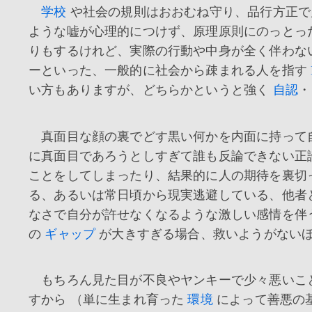
学校
や社会の規則はおおむね守り、品行方正で
ような嘘が心理的につけず、原理原則にのっとっ
りもするけれど、実際の行動や中身が全く伴わな
ーといった、一般的に社会から疎まれる人を指す
い方もありますが、どちらかというと強く
自認
・
真面目な顔の裏でどす黒い何かを内面に持って
に真面目であろうとしすぎて誰も反論できない正
ことをしてしまったり、結果的に人の期待を裏切
る、あるいは常日頃から現実逃避している、他者
なさで自分が許せなくなるような激しい感情を伴
の
ギャップ
が大きすぎる場合、救いようがない
もちろん見た目が不良やヤンキーで少々悪いこ
すから （単に生まれ育った
環境
によって善悪の