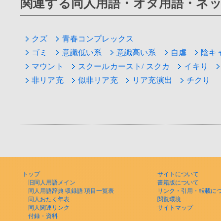
関連する同人用語・オタ用語・ネ
クズ
青春コンプレックス
ゴミ
意識低い系
意識高い系
自虐
陰キ
マウント
スクールカースト/ スクカ
イキり
非リア充
似非リア充
リア充演出
チクり
トップ
サイトについて
旧同人用語メイン
書籍版について
同人用語辞典 収録語 項目一覧表
リンク・引用・転載に
同人おたく年表
閲覧環境
同人関連リンク
サイトマップ
付録・資料