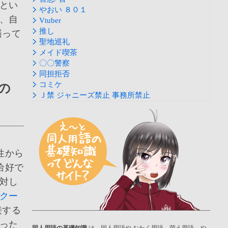
とい
やおい ８０１
、自
Vtuber
推し
繕って
聖地巡礼
メイド喫茶
〇〇警察
同担拒否
コミケ
の
Ｊ禁 ジャニーズ禁止 事務所禁止
性から
恰好で
対し
クー
接する
った
同人用語の基礎知識
は、同人用語や おたく用語、萌え用語、や