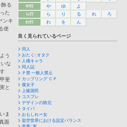
を飾る
や
ゆ
よ
や行
った
ら
り
る
れ
ろ
ら行
ヤンキ
わ
を
ん
わ行
る使
良く見られているページ
同人
よう
おたく/ オタク
人権キャラ
たいな
同人誌
す
Ｐ禁 一般人禁止
甲斐
カップリング ＣＰ
腐女子
実と
上級国民
コスプレ
デザインの敗北
タイパ
いま
おもしれー女
架空世界における設定バランス
真面
害悪/ 害