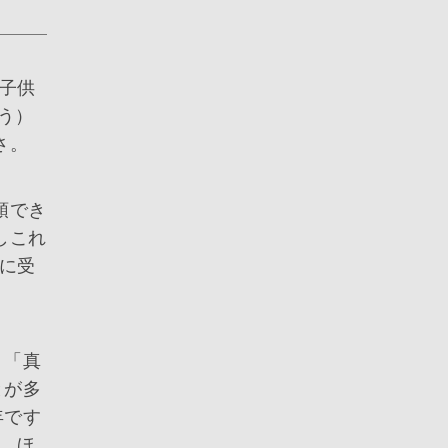
子供
う）
さ。
頭でき
しこれ
に受
、「真
とが多
年です
、ほ