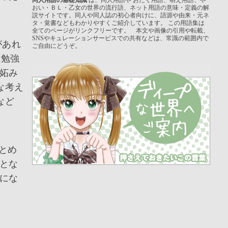
おい・ＢＬ・乙女の世界の流行語、ネット用語の意味・定義の解
説サイトです。同人や同人誌の初心者向けに、語源や由来・元ネ
タ・覚書などもわかりやすくご紹介しています。 この用語集は
全てのページがリンクフリーです。 本文や画像の引用や転載、
SNSやキュレーションサービスでの共有などは、常識の範囲内で
があれ
ご自由にどうぞ。
は勉強
妬み
な考え
など
とめ
とな
にな