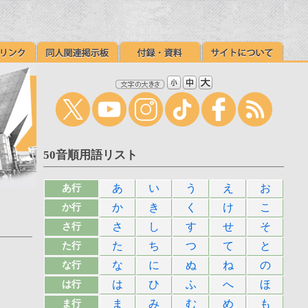
50音順用語リスト
あ
い
う
え
お
あ行
か
き
く
け
こ
か行
さ
し
す
せ
そ
さ行
た
ち
つ
て
と
た行
な
に
ぬ
ね
の
な行
は
ひ
ふ
へ
ほ
は行
ま
み
む
め
も
ま行