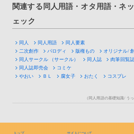
関連する同人用語・オタ用語・ネ
ェック
同人
同人用語
同人要素
二次創作
パロディ
版権もの
オリジナル/ 
同人サークル （サークル）
同人誌
肉筆回覧
同人誌即売会
コミケ
やおい
ＢＬ
腐女子
おたく
コスプレ
（同人用語の基礎知識/ うっ！/
トップ
サイトについて