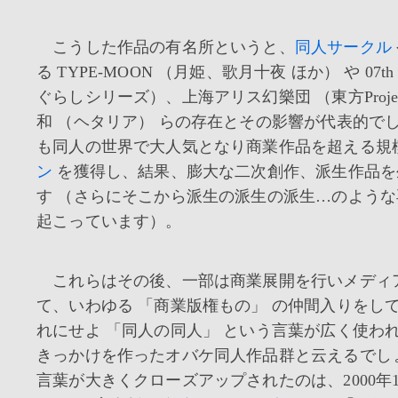
こうした作品の有名所というと、
同人サークル
る TYPE-MOON （月姫、歌月十夜 ほか） や 07th E
ぐらしシリーズ）、上海アリス幻樂団 （東方Proje
和 （ヘタリア） らの存在とその影響が代表的で
も同人の世界で大人気となり商業作品を超える規
ン
を獲得し、結果、膨大な二次創作、派生作品を
す （さらにそこから派生の派生の派生…のよう
起こっています）。
これらはその後、一部は商業展開を行いメディ
て、いわゆる 「商業版権もの」 の仲間入りをし
れにせよ 「同人の同人」 という言葉が広く使わ
きっかけを作ったオバケ同人作品群と云えるでし
言葉が大きくクローズアップされたのは、2000年1