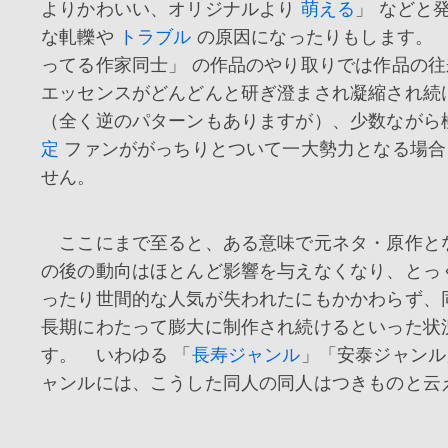
よりかわいい、オリジナルより
萌える
」 などと
な軋轢や
トラブル
の原因になったりもします。 
ってる作家同士」 の作品のやり取りでは作品の
エッセンスがどんどんと研ぎ澄まされ凝縮され続
（全く逆のパターンもありますが）、少数ながら
定
ファンががっちりとついて一大勢力となる場合
せん。
ここにまで至ると、ある意味で元ネタ・原作と
の後の動向はほとんど影響を与えなくなり、とっ
ったり世間的な人気が失われたにもかかわらず、
長期にわたって膨大に制作され続けるといった状
す。 いわゆる 「
長寿ジャンル
」「安泰ジャンル
ャンルには、こうした同人の同人はつきものと云