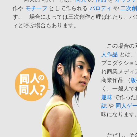
作や
モチーフ
として作られる
パロディ
や
二次
す。 場合によっては三次創作と呼ばれたり、パ
ィと呼ぶ場合もあります。
この場合の
人作品
とは、
プロダクショ
れ商業メディ
商業作品 （
版
く、一般人で
趣味
で作った
誌
や
同人ゲ
味になります
ただし、そ