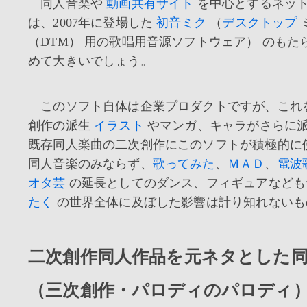
同人音楽や
動画共有サイト
を中心とするネッ
は、2007年に登場した
初音ミク
（
デスクトップ
（DTM） 用の歌唱用音源ソフトウェア） のもた
めて大きいでしょう。
このソフト自体は企業プロダクトですが、これ
創作の派生
イラスト
やマンガ、キャラがさらに
既存同人楽曲の二次創作にこのソフトが積極的に
同人音楽のみならず、
歌ってみた
、
ＭＡＤ
、
電波
オタ芸
の延長としてのダンス、フィギュアなども
たく
の世界全体に及ぼした影響は計り知れないも
二次創作同人作品を元ネタとした
（三次創作・パロディのパロディ