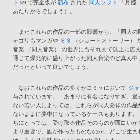
ト
59 で完全版が
頒布
された
同人ソフト
「月姫 
あたりからでしょう）。
またこれらの作品の一部の影響から、「同人の同
テゴリもマンガや
ＳＳ
（ショートストーリー） 
音楽 （同人音楽） の世界にもそれまで以上に広ま
通じて爆発的に盛り上がった同人音楽のど真ん中
だったといって良いでしょう。
なおこれらの作品の多くがコミケにおいて
ジャ
与されています。 あまりに有名になりすぎ、過
ない若い人によっては、これらが同人発祥の作品
ないままに夢中になっているケースもあります。
ちにとっては、受け取る作品そのものが面白いか
より重要で、誰が作ったものなのか、どこで生ま