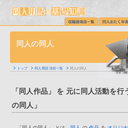
同人の同人
トップ
同人用語 項目一覧
同人の同人
「同人作品」 を 元に同人活動を行
の同人」
「同人の同人」 とは、
同人
の
作品
を
オリジ