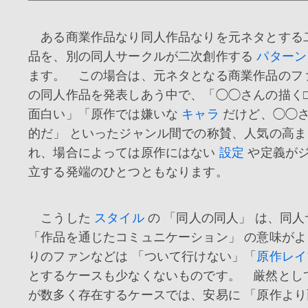
ある商業作品なり同人作品なりを元ネタとする
品を、別の同人サークルが二次創作する
パターン
ます。 この場合は、元ネタとなる商業作品のフ
の同人作品を発表しあう中で、「◯◯さんの描く
面白い」「原作では嫌いな
キャラ
だけど、◯◯
的だ」 といったジャンル間での称賛、人気の高
れ、場合によっては原作にはない
設定
や定義が
立する発端のひとつともなります。
こうした
スタイル
の 「同人の同人」 は、同
「作品を通じたコミュニケーション」 の意味が
りのファンなどは 「ついて行けない」「
原作レイ
とするケースも少なくないものです。 厳然とし
が数多く存在するケースでは、安易に 「原作よ