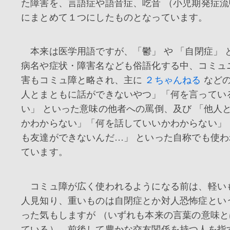
た障害を、言語症や語音症、吃音 （小児期発症流
にまとめて１つにしたものとなっています。
本来は医学用語ですが、「鬱」 や 「自閉症」 
病名や症状・障害名なども俗語化する中、コミュ
害もコミュ障と略され、主に
２ちゃんねる
など
人とまともに話ができないやつ」「何を言ってい
い」 といった意味の他者への罵倒、及び 「他人
かわからない」「何を話していいかわからない」
も友達ができないんだ…」 といった自称でも使
ています。
コミュ障が広く使われるようになる前は、軽い
人見知り、重いものは自閉症とか対人恐怖症とい
った気もしますが （いずれも本来の言葉の意味
ている）、前後して豊かな交友関係を持つ人を指