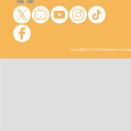
付録・資料
Copyright(C) Circle Paradisearmy & Doujin