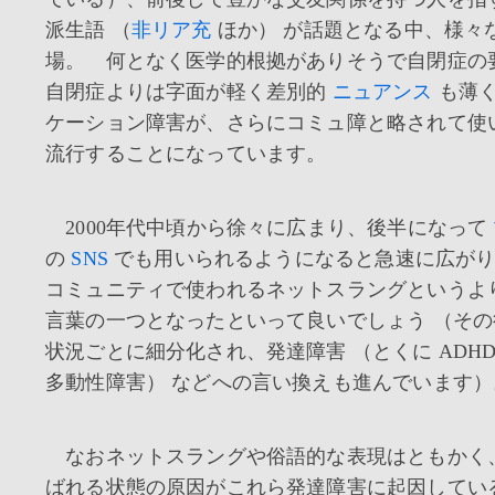
派生語 （
非リア充
ほか） が話題となる中、様々
場。 何となく医学的根拠がありそうで自閉症の
自閉症よりは字面が軽く差別的
ニュアンス
も薄く
ケーション障害が、さらにコミュ障と略されて使
流行することになっています。
2000年代中頃から徐々に広まり、後半になって
の
SNS
でも用いられるようになると急速に広がり
コミュニティで使われるネットスラングというよ
言葉の一つとなったといって良いでしょう （そ
状況ごとに細分化され、発達障害 （とくに ADH
多動性障害） などへの言い換えも進んでいます）
なおネットスラングや俗語的な表現はともかく
ばれる状態の原因がこれら発達障害に起因してい