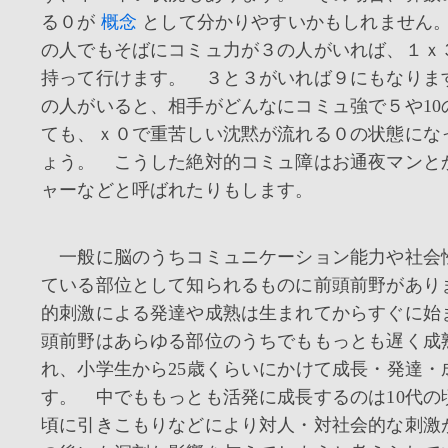
る０が
概念
として分かりやすいかもしれません
の人でもそばにコミュ力が３の人がいれば、１ｘ
持って行けます。 ３と３がいれば９にもなりま
の人がいると、相手がどんなにコミュ強で５や10
ても、ｘ０で重苦しい沈黙が流れる０の状態にな
ょう。 こうした絶対的コミュ障はお通夜マンと
ャーなどと呼ばれたりもします。
一般に脳のうちコミュニケーション能力や社会
ている部位として知られるものに前頭前野があり
的刺激による発達や成熟は生まれてからすぐに始
頭前野はあらゆる部位のうちでももっとも遅く成
れ、小学生から25歳くらいにかけて成長・発達・
す。 中でももっとも活発に成長するのは10代の
頃に引きこもりなどにより対人・対社会的な刺激