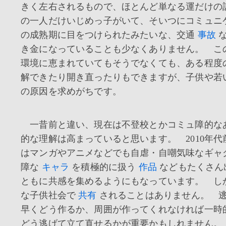
きく左右されるもので、ほとんど単なる運だけの
の一人だけいじめっ子がいて、そいつにコミュニ
の成熟期に目をつけられたみたいな、交通
事故
き金になっていることも少なくありません。 こ
環境に恵まれていてもそうでなくても、ある程度
解できたり開き直ったりもできますが、子供や若
の原因を求めがちです。
一昔前と違い、現在は不登校とかコミュ障的な
的な理解は高まっていると思います。 2010年
はマンガやアニメなどでも自虐・自嘲気味なギャ
障な
キャラ
を積極的に扱う
作品
などもたくさん
ともに共感を集めるようにもなっています。 し
な子供社会で
共有
されることはありません。 
早くどう作るか、周囲が作ってくれなければ一時
どう逃げて立て直せるかが重要かもしれません。