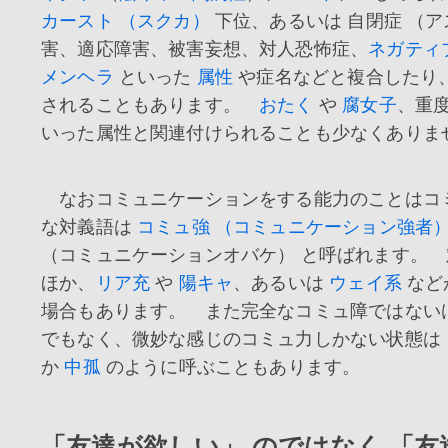
カースト （スクカ）
下位、あるいは 自閉症 （
害、適応障害、被害妄想、対人恐怖症、
ネガティ
メンヘラ
といった
属性
や症名などと複合したり
されることもあります。
おたく
や
腐女子
、重
いった属性と関連付けられることも少なくありま
なおコミュニケーションをする能力のことはコ
な対義語は
コミュ強 （コミュニケーション強者
（コミュニケーションオバケ） と呼ばれます。
ほか、
リア充
や
陽キャ
、あるいは
ウェイ系
など
場合もあります。 また完全なコミュ障ではない
でもなく、微妙な感じのコミュ力しかない状態は
か
中孤
のように呼ぶこともあります。
「友達が欲しい」 のではなく 「