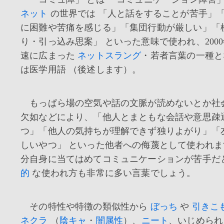
ネット
の世界では 「人と話をすることが苦手」
に困難や苦痛を感じる」「集団行動が厳しい」「
り・引っ込み思案」 といった意味で使われ、200
速に広まった
ネットスラング
・若者言葉の一種と
は医学用語 （後述します）。
もっぱら場の空気や話の文脈が読めないとか社
欠如などにより、「他人とまともな会話や意思疎
つ」「他人の気持ちが理解できず独りよがり」「
しいやつ」 といった他者への侮蔑として使われ
分自身に当てはめてコミュニケーションが苦手だ
的
な使われ方も非常に多い言葉でしょう。
その特性や特徴の類似性から
ぼっち
や
引きこ
ネクラ
（
陰キャ
・
闇属性
）、
ニート
、いじめられ