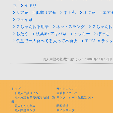
ち
イキり
リア充
似非リア充
ネト充
オタ充
エア
ウェイ系
２ちゃんねる用語
ネットスラング
２ちゃんね
おたく
秋葉原/ アキバ系
ヒッキー
ぼっち
食堂で一人食べてる人って不愉快
モブキャラク
（同人用語の基礎知識/ うっ！/ 2008年11月12
トップ
サイトについて
旧同人用語メイン
書籍版について
同人用語辞典 収録語 項目一覧
リンク・引用・転載につい
表
て
同人おたく年表
閲覧環境
同人関連リンク
サイトマップ