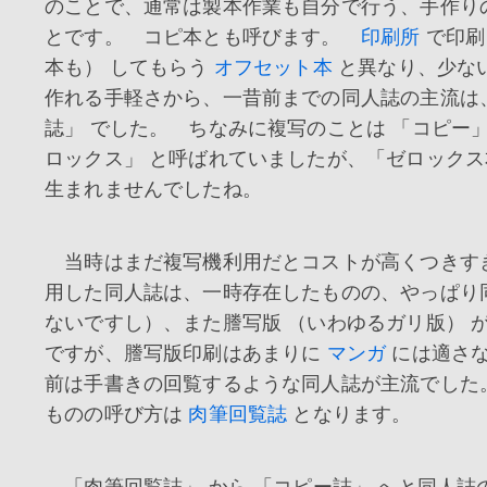
のことで、通常は製本作業も自分で行う、手作
とです。 コピ本とも呼びます。
印刷所
で印刷
本も） してもらう
オフセット本
と異なり、少な
作れる手軽さから、一昔前までの同人誌の主流は
誌」 でした。 ちなみに複写のことは 「コピー」
ロックス」 と呼ばれていましたが、「ゼロックス
生まれませんでしたね。
当時はまだ複写機利用だとコストが高くつきすぎ
用した同人誌は、一時存在したものの、やっぱり
ないですし）、また謄写版 （いわゆるガリ版） 
ですが、謄写版印刷はあまりに
マンガ
には適さ
前は手書きの回覧するような同人誌が主流でした
ものの呼び方は
肉筆回覧誌
となります。
「肉筆回覧誌」 から 「コピー誌」 へと同人誌