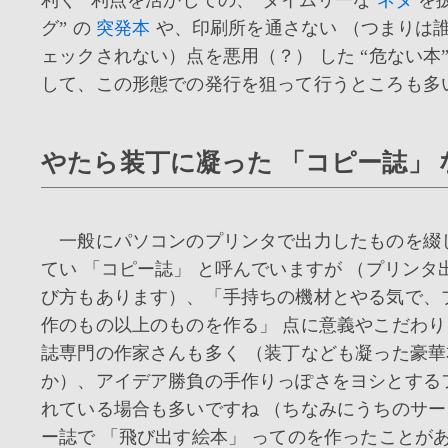
グ” の
突発本
や、印刷所を通さない （つまりは
ェックされない）点を悪用（？） した “危ない本
して、この形態での発行を狙って行うところも多
やたら装丁に凝った 「コピー誌」 
一般にパソコンのプリンタで出力したものを綴
てい 「コピー誌」 と呼んでいますが （プリンタ
び方もあります）、「手持ちの機材とやる気で、
作のもの以上のものを作る」 点に意義やこだわ
誌専門の作家さんも多く （装丁なども凝った豪
か）、アイデア勝負の手作りっぽさをヨシとする
れている場合も多いですね （ちなみにうちのサ
ー誌で 「飛び出す絵本」 ってのを作ったことが