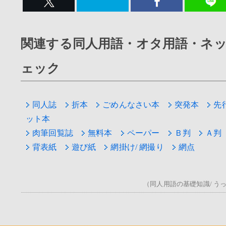
関連する同人用語・オタ用語・ネ
ェック
同人誌
折本
ごめんなさい本
突発本
先
ット本
肉筆回覧誌
無料本
ペーパー
Ｂ判
Ａ判
背表紙
遊び紙
網掛け/ 網撮り
網点
（同人用語の基礎知識/ うっ！