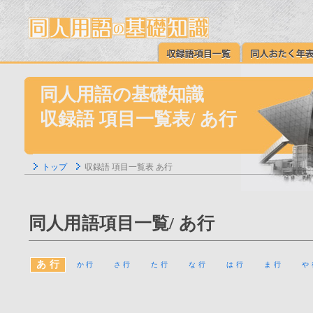
同人用語の基礎知識
収録語 項目一覧表/ あ行
トップ
収録語 項目一覧表 あ行
同人用語項目一覧/ あ行
あ 行
か 行
さ 行
た 行
な 行
は 行
ま 行
や 