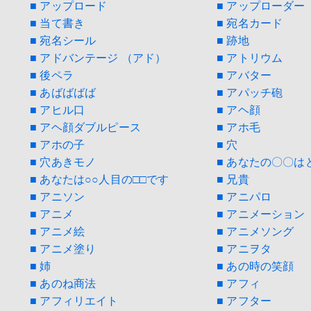
■ アップロード
■ アップローダー
■ 当て書き
■ 宛名カード
■ 宛名シール
■ 跡地
■ アドバンテージ （アド）
■ アトリウム
■ 後ペラ
■ アバター
■ あばばばば
■ アパッチ砲
■ アヒル口
■ アヘ顔
■ アヘ顔ダブルピース
■ アホ毛
■ アホの子
■ 穴
■ 穴あきモノ
■ あなたの〇〇は
■ あなたは○○人目の□□です
■ 兄貴
■ アニソン
■ アニパロ
■ アニメ
■ アニメーション
■ アニメ絵
■ アニメソング
■ アニメ塗り
■ アニヲタ
■ 姉
■ あの時の笑顔
■ あのね商法
■ アフィ
■ アフィリエイト
■ アフター