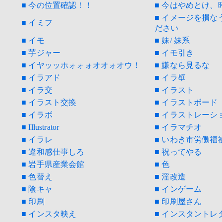
■ 今の位置確認！！
■ 今はやめとけ、
■ イメージを損
■ イミフ
ださい
■ イモ
■ 妹/ 妹系
■ 芋ジャー
■ イモ引き
■ イヤッッホォォォオオォオウ！
■ 嫌なら見るな
■ イラアド
■ イラ壁
■ イラ交
■ イラスト
■ イラスト交換
■ イラストボード
■ イラボ
■ イラストレーシ
■ Illustrator
■ イラマチオ
■ イラレ
■ いわき市労働福
■ 違和感仕事しろ
■ 祝ってやる
■ 岩手県産業会館
■ 色
■ 色替え
■ 淫改造
■ 陰キャ
■ インゲーム
■ 印刷
■ 印刷屋さん
■ インスタ映え
■ インスタントレ