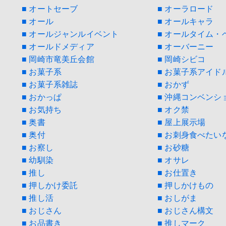
■ オートセーブ
■ オーラロード
■ オール
■ オールキャラ
■ オールジャンルイベント
■ オールタイム・
■ オールドメディア
■ オーバーニー
■ 岡崎市竜美丘会館
■ 岡崎シビコ
■ お菓子系
■ お菓子系アイド
■ お菓子系雑誌
■ おかず
■ おかっぱ
■ 沖縄コンベンシ
■ お気持ち
■ オク禁
■ 奥書
■ 屋上展示場
■ 奥付
■ お刺身食べたい
■ お察し
■ お砂糖
■ 幼馴染
■ オサレ
■ 推し
■ お仕置き
■ 押しかけ委託
■ 押しかけもの
■ 推し活
■ おしがま
■ おじさん
■ おじさん構文
■ お品書き
■ 推しマーク