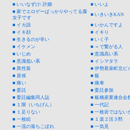
■ いいなずけ/ 許婚
■ いいよ
■ 家でエロゲーばっかりやってる腐
■ いきいきKAN
女子です
■ イカ語
■ いかんですよ
■ イキ顔
■ イキり
■ 生きるのが辛い
■ いく子
■ イケメン
■ ＝で繋がる人
■ いじめ
■ 意識高い系
■ 意識低い系
■ イシマタラ
■ 異性装
■ 伊勢甚泉町北ビ
■ 居候
■ 板
■ 痛い
■ 痛車
■ 委託
■ 委託参加
■ 委託編集同人誌
■ 板橋産業連合会
■ １限（いちげん）
■ 一代記
■ １足りない
■ 一枚岩ではない
■ 一枚絵
■ １楽２活３黙
■ 一流の落ちこぼれ
■ 一気見