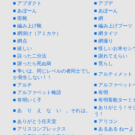
■ アブダクト
■ アプデ
■ あぼーん
■ あぽーん
■ 雨靴
■ 網
■ 編み上げ靴
■ 編み上げブーツ
■ 網掛け（アミカケ）
■ 網タイツ
■ 網点
■ 網撮り
■ 綾しい
■ 怪しいお米セシ
■ 誤った二分法
■ 謝れてえらい
■ 謝ったら死ぬ病
■ 荒らし
■ 争いは、同じレベルの者同士でし
■ アルティメット
か発生しない！！
■ アルチ
■ アルファベット
■ アルファベット略語
■ 有明
■ 有明いく子
■ 有明客船ターミ
■ ありがとう！そ
■ あ り え な い 。それは。
う！
■ ありがとう任天堂
■ アリコン
■ アリスコンプレックス
■ あるある ねーよ