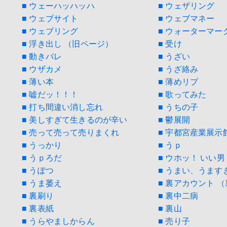
■ ウェーハッハッハ
■ ウェザリング
■ ウェブサイト
■ ウェブマネー
■ ウェブリング
■ ウォーターマー
■ 浮き出し （旧ページ）
■ 受け
■ 動きバレ
■ うざい
■ ウザカメ
■ うざ絡み
■ 薄い本
■ 薄めリプ
■ 嘘だッ！！！
■ 歌ってみた
■ 打ち間違い消し忘れ
■ うちの子
■ 美しすぎて生きるのが辛い
■ 鬱展開
■ 売って売って売りまくれ
■ 宇都宮産業展示
■ うっかり
■ うｐ
■ うｐろだ
■ ウホッ！ いい男
■ うぽつ
■ うまい、うます
■ うま萎え
■ 裏アカウント 
■ 裏刷り
■ 裏中二病
■ 裏表紙
■ 裏山
■ うらやましからん
■ 売り子