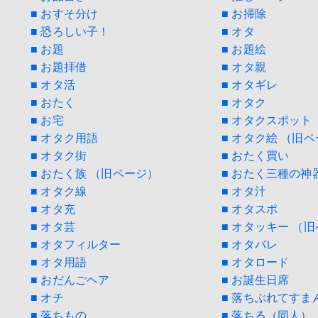
■ おすそ分け
■ お掃除
■ 恐ろしい子！
■ オタ
■ お題
■ お題絵
■ お題拝借
■ オタ親
■ オタ活
■ オタギレ
■ おたく
■ オタク
■ お宅
■ オタクスポット
■ オタク用語
■ オタク絵 （旧
■ オタク街
■ おたく買い
■ おたく族 （旧ページ）
■ おたく三種の神
■ オタク線
■ オタ汁
■ オタ充
■ オタスポ
■ オタ芸
■ オタッキー （
■ オタフィルター
■ オタバレ
■ オタ用語
■ オタロード
■ おだんごヘア
■ お誕生日席
■ オチ
■ 落ちぶれてすま
■ 落ちもの
■ 落ちる（同人）