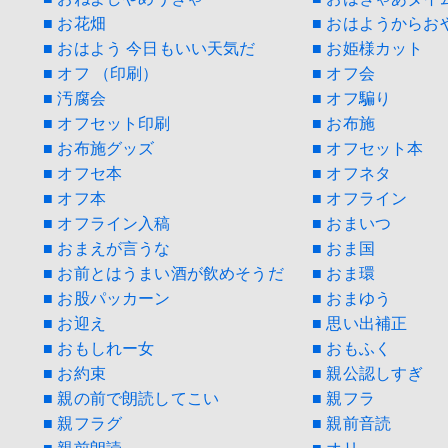
■ お花畑
■ おはようからお
■ おはよう 今日もいい天気だ
■ お姫様カット
■ オフ （印刷）
■ オフ会
■ 汚腐会
■ オフ騙り
■ オフセット印刷
■ お布施
■ お布施グッズ
■ オフセット本
■ オフセ本
■ オフネタ
■ オフ本
■ オフライン
■ オフライン入稿
■ おまいつ
■ おまえが言うな
■ おま国
■ お前とはうまい酒が飲めそうだ
■ おま環
■ お股パッカーン
■ おまゆう
■ お迎え
■ 思い出補正
■ おもしれー女
■ おもふく
■ お約束
■ 親公認しすぎ
■ 親の前で朗読してこい
■ 親フラ
■ 親フラグ
■ 親前音読