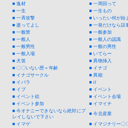
■ 逸材
■ 一周回って
■ 一生
■ 一生もの
■ 一斉攻撃
■ いったい何が始
■ 逝ってよし
■ 一発だけなら誤
■ 一般禁
■ 一般参加
■ 一般人
■ 一般人の認識
■ 一般男性
■ 一般の男性
■ 一般入場
■ いてらー
■ 犬笛
■ 異物挿入
■ 〇〇いない歴＝年齢
■ イナゴ
■ イナゴサークル
■ 異能
■ イバラ
■ if
■ イプ
■ イベント
■ イベント絵
■ イベント会場
■ イベント参加
■ イマイチ
■ 今オナニーできないなら絶対にプ
■ 今北産業
レイしないで下さい
■ イマゲ
■ イマジナリー〇