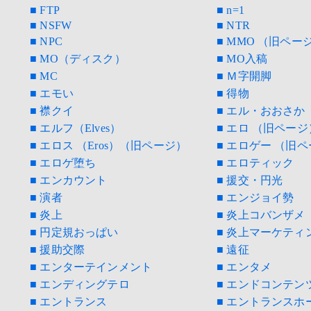
■ FTP
■ n=1
■ NSFW
■ NTR
■ NPC
■ MMO （旧ペー
■ MO（ディスク）
■ MO入稿
■ MC
■ Ｍ字開脚
■ エモい
■ 得物
■ 襟クイ
■ エル・おおさか
■ エルフ（Elves）
■ エロ （旧ページ
■ エロス （Eros）（旧ページ）
■ エロゲー （旧
■ エロゲ堕ち
■ エロティック
■ エンカウント
■ 援交・円光
■ 演者
■ エンジョイ勢
■ 炎上
■ 炎上コバンザメ
■ 円定規おっぱい
■ 炎上マーケティ
■ 援助交際
■ 遠征
■ エンターテインメント
■ エンタメ
■ エンディングテロ
■ エンドコンテン
■ エントランス
■ エントランスホ