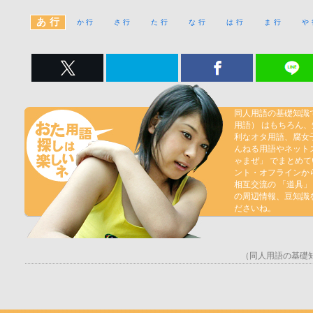
あ 行
か 行
さ 行
た 行
な 行
は 行
ま 行
や 
同人用語の基礎知識
用語） はもちろん
利なオタ用語、腐女
んねる用語やネット
ゃまぜ」 でまとめ
ント・オフラインか
相互交流の 「道具」
の周辺情報、豆知識
ださいね。
（同人用語の基礎知