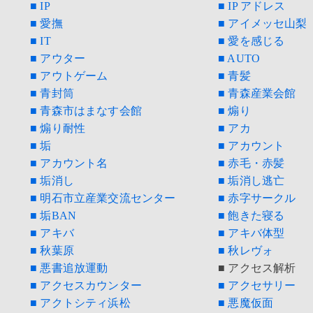
■ IP
■ IP アドレス
■
愛撫
■ アイメッセ山梨
■ IT
■ 愛を感じる
■ アウター
■ AUTO
■ アウトゲーム
■ 青髪
■ 青封筒
■ 青森産業会館
■ 青森市はまなす会館
■ 煽り
■ 煽り耐性
■ アカ
■ 垢
■ アカウント
■ アカウント名
■ 赤毛・赤髪
■ 垢消し
■ 垢消し逃亡
■ 明石市立産業交流センター
■ 赤字サークル
■ 垢BAN
■ 飽きた寝る
■ アキバ
■ アキバ体型
■ 秋葉原
■ 秋レヴォ
■ 悪書追放運動
■ アクセス解析
■ アクセスカウンター
■ アクセサリー
■ アクトシティ浜松
■ 悪魔仮面