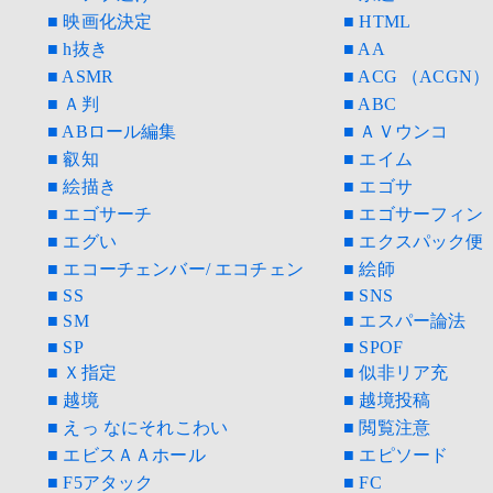
■ 映画化決定
■ HTML
■ h抜き
■ AA
■ ASMR
■ ACG （ACGN）
■ Ａ判
■ ABC
■ ABロール編集
■ ＡＶウンコ
■ 叡知
■ エイム
■ 絵描き
■ エゴサ
■ エゴサーチ
■ エゴサーフィン
■ エグい
■ エクスパック便
■ エコーチェンバー/ エコチェン
■ 絵師
■ SS
■ SNS
■ SM
■ エスパー論法
■ SP
■ SPOF
■ Ｘ指定
■ 似非リア充
■ 越境
■ 越境投稿
■ えっ なにそれこわい
■ 閲覧注意
■ エビスＡＡホール
■ エピソード
■ F5アタック
■ FC