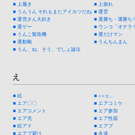
■ 上履き
■ 上振れ
■ うんうん それもまたアイカツだね
■ 運営
■ 運営さん大好き
■ 運勝ち・運勝ち
■ 運ゲー
■ ウンコ「オナラ
■ うんこ製造機
■ 運だけマン
■ 運動靴
■ うんちんまん
■ うん、ね、そう、でしょ論法
え
■ 絵
■ ○○ェ…
■ エア〇〇
■ エアコミケ
■ エアコメント
■ エア参加
■ エア充
■ エア性器
■ 絵アド
■ エアプ
■ エアプ避け
■ 永遠