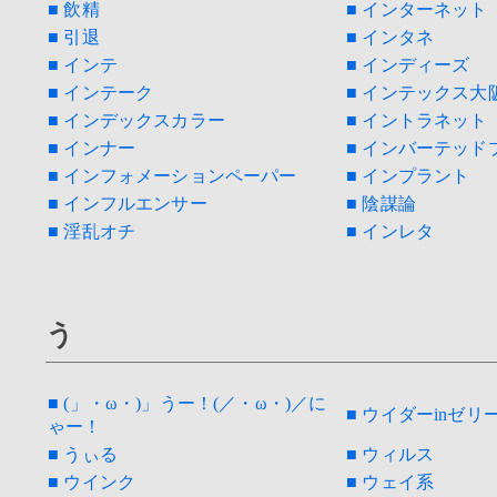
■ 飲精
■ インターネット
■ 引退
■ インタネ
■ インテ
■ インディーズ
■ インテーク
■ インテックス大
■ インデックスカラー
■ イントラネット
■ インナー
■ インバーテッド
■ インフォメーションペーパー
■ インプラント
■ インフルエンサー
■ 陰謀論
■ 淫乱オチ
■ インレタ
う
■ (」・ω・)」うー！(／・ω・)／に
■ ウイダーinゼリ
ゃー！
■ うぃる
■ ウィルス
■ ウインク
■ ウェイ系