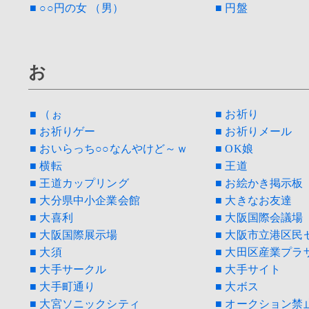
■ ○○円の女 （男）
■ 円盤
お
■ （ぉ
■ お祈り
■ お祈りゲー
■ お祈りメール
■ おいらっち○○なんやけど～ｗ
■ OK娘
■ 横転
■ 王道
■ 王道カップリング
■ お絵かき掲示板
■ 大分県中小企業会館
■ 大きなお友達
■ 大喜利
■ 大阪国際会議場
■ 大阪国際展示場
■ 大阪市立港区民
■ 大須
■ 大田区産業プラザ
■ 大手サークル
■ 大手サイト
■ 大手町通り
■ 大ボス
■ 大宮ソニックシティ
■ オークション禁