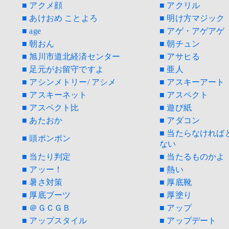
■ アクメ顔
■ アクリル
■ あけおめ ことよろ
■ 明け方マジック
■ age
■ アゲ・アゲアゲ
■ 朝おん
■ 朝チュン
■ 旭川市道北経済センター
■ アサヒる
■ 足元がお留守ですよ
■ 亜人
■ アシンメトリー/ アシメ
■ アスキーアート
■ アスキーネット
■ アスペクト
■ アスペクト比
■ 遊び紙
■ あたおか
■ アダコン
■ 当たらなけれ
■ 頭ポンポン
ない
■ 当たり判定
■ 当たるものかよ
■ アッー！
■ 熱い
■ 暑さ対策
■ 厚底靴
■ 厚底ブーツ
■ 厚塗り
■ ＠ＧＣＧＢ
■ アップ
■ アップスタイル
■ アップデート