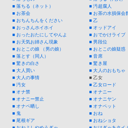
■ 落ちる（ネット）
■ 汚超腐人
■ お茶会
■ お茶の水損保会
■ おちんちんをください
■ 乙
■ おっさんホイホイ
■ オッドアイ
■ おったおたにしてやんよ
■ おでかけライブ
■ お天気お姉さん現象
■ 男段位
■ おとこの娘 （男の娘）
■ おとこの娘疑惑
■ 落とす（同人）
■ 音席
■ 驚きの白さ
■ 驚き屋
■ 大人買い
■ 大人のおもちゃ
■ 大人の事情
■ 乙女
■ 汚女
■ 乙女ロード
■ オナ禁
■ オナニー
■ オナニー禁止
■ オナニヤン
■ オナペ晒し
■ オナペット
■ 鬼
■ おね
■ 尾根ギア
■ おねショタ
■ おねよしやめうぎゃ
■ おはぎゃあタイ