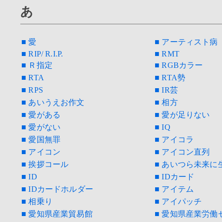
あ
■ 愛
■ アーティスト病
■ RIP/ R.I.P.
■ RMT
■ Ｒ指定
■ RGBカラー
■ RTA
■ RTA勢
■ RPS
■ IR芸
■ あいうえお作文
■ 相方
■ 愛がある
■ 愛が足りない
■ 愛がない
■ IQ
■ 愛国無罪
■ アイコラ
■ アイコン
■ アイコン直列
■ 挨拶コール
■ あいつら未来に
■ ID
■ IDカード
■ IDカードホルダー
■ アイテム
■ 相乗り
■ アイパッチ
■ 愛知県産業貿易館
■ 愛知県産業労働