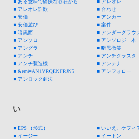
■ ある意味で痛快な存在かも
■ アレオレ
■ アレオレ詐欺
■ 合わせ
■ 安価
■ アンカー
■ 安価遊び
■ 案件
■ 暗黒面
■ アンダーグラウ
■ アンソロ
■ アンソロジー本
■ アングラ
■ 暗黒微笑
■ アンチ
■ アンチクラスタ
■ アンチ製造機
■ アンテナ
■ &emi=AN1VRQENFRJN5
■ アンフォロー
■ アンロック商法
い
■ EPS （形式）
■ いいえ、ケフィ
■ イージー
■ イートン