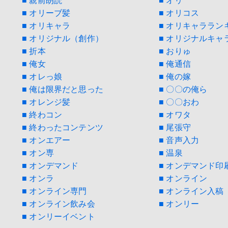
■ 親前朗読
■ オリ
■ オリーブ髪
■ オリコス
■ オリキャラ
■ オリキャララン
■ オリジナル（創作）
■ オリジナルキャ
■ 折本
■ おりゅ
■ 俺女
■ 俺通信
■ オレっ娘
■ 俺の嫁
■ 俺は限界だと思った
■ 〇〇の俺ら
■ オレンジ髪
■ 〇〇おわ
■ 終わコン
■ オワタ
■ 終わったコンテンツ
■ 尾張守
■ オンエアー
■ 音声入力
■ オン専
■ 温泉
■ オンデマンド
■ オンデマンド印
■ オンラ
■ オンライン
■ オンライン専門
■ オンライン入稿
■ オンライン飲み会
■ オンリー
■ オンリーイベント