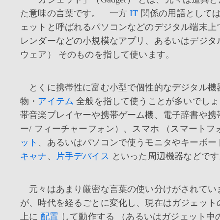
た意味の言葉です。 一方
IT
関係の用語として
ェットと呼ばれるパソコンなどのデジタル端末上
レンダーなどの小規模なアプリ、あるいはデジタ
ウェア） そのものを指して使います。
とくに携帯性に富む小型で個性的なデジタル機
物・
アイテム
全般を指して使うことが多いでしょ
帯音楽プレイヤーや携帯ゲーム機、電子辞書や携
ー/ フィーチャーフォン）、スマホ （スマートフ
ット
、あるいはパソコンで使うモニタやキーボー
キャナ
、
片手デバイス
といった周辺機器などです
元々はあまり厳密な言葉の使い分けがされてい
が、時代を経るごとに変化し、現在はガジェット
上に
配置
して動作する （あるいはガジェット中