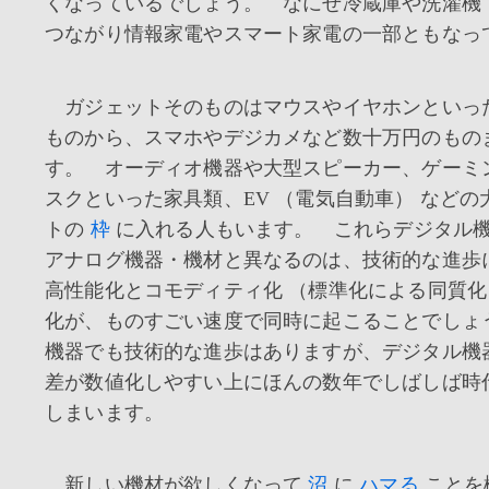
くなっているでしょう。 なにせ冷蔵庫や洗濯機
つながり情報家電やスマート家電の一部ともなっ
ガジェットそのものはマウスやイヤホンといっ
ものから、スマホやデジカメなど数十万円のもの
す。 オーディオ機器や大型スピーカー、ゲーミ
スクといった家具類、EV （電気自動車） などの
トの
枠
に入れる人もいます。 これらデジタル
アナログ機器・機材と異なるのは、技術的な進歩
高性能化とコモディティ化 （標準化による同質化
化が、ものすごい速度で同時に起こることでしょ
機器でも技術的な進歩はありますが、デジタル機
差が数値化しやすい上にほんの数年でしばしば時
しまいます。
新しい機材が欲しくなって
沼
に
ハマる
ことを