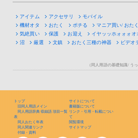
アイテム
アクセサリ
モバイル
機材オタ
おたく
ポチる
マニア買い/ おた
気絶買い
保護
お迎え
イヤッッホォォォオ
沼
厳選
文鎮
おたく三種の神器
ビデオ
（同人用語の基礎知識/ うっ！/
トップ
サイトについて
旧同人用語メイン
書籍版について
同人用語辞典 収録語 項目一覧
リンク・引用・転載につい
表
て
同人おたく年表
閲覧環境
同人関連リンク
サイトマップ
付録・資料