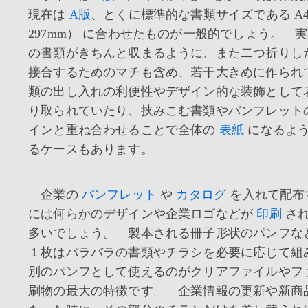
現在は
A版
、とくに標準的な書類サイズである A4 （
297mm） に合わせたものが一般的でしょう。 
の書類がきちんと収まるように、また二つ折りした 
接合するためのマチも含め、若干大きめに作られ
類の出し入れの利便性やデザイン的な装飾として
り取られていたり、挟みこむ書類やパンフレット
インと重ね合わせることで全体の
表紙
になるよ
るケースもあります。
企業の
パンフレット
や
カタログ
を入れて配布
には何らかのデザインや企業ロゴなどが
印刷
され
多いでしょう。 製本される冊子形状のパンフな
１枚はバラバラの書類やチラシを必要に応じて組
別のパンフとして使えるのがクリアファイルやフ
刷物の最大の特徴です。 企業情報の更新や新商