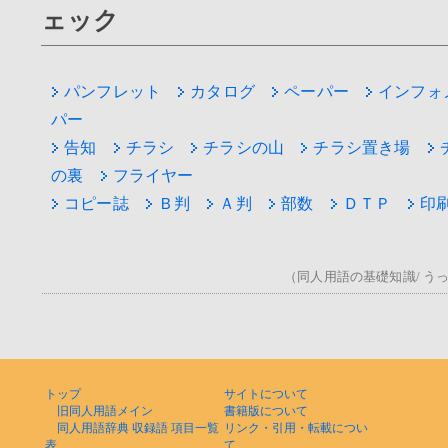
ェック
パンフレット
カタログ
ペーパー
インフォ
パー
告知
チラシ
チラシの山
チラシ置き場
の裏
フライヤー
コピー誌
Ｂ判
Ａ判
部数
ＤＴＰ
印
（同人用語の基礎知識/ うっ！
トップ
サイトについて
旧同人用語メイン
書籍版について
同人用語辞典 収録語 項目一覧
リンク・引用・転載につい
表
て