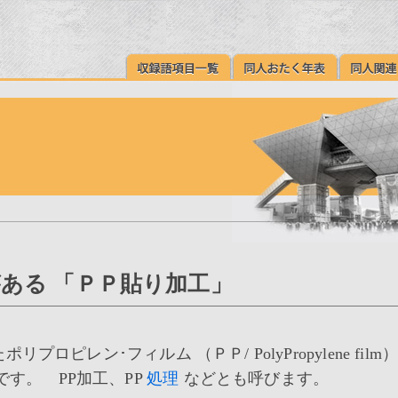
ある 「ＰＰ貼り加工」
ピレン･フィルム （ＰＰ/ PolyPropylene film
す。 PP加工、PP
処理
などとも呼びます。