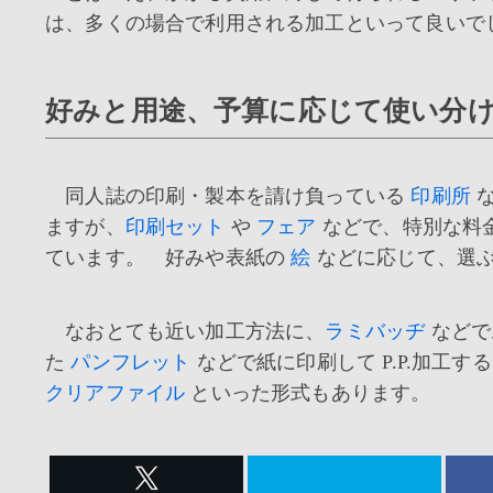
は、多くの場合で利用される加工といって良いで
好みと用途、予算に応じて使い分け
同人誌の印刷・製本を請け負っている
印刷所
な
ますが、
印刷セット
や
フェア
などで、特別な料
ています。 好みや表紙の
絵
などに応じて、選
なおとても近い加工方法に、
ラミバッヂ
などで
た
パンフレット
などで紙に印刷して P.P.加工
クリアファイル
といった形式もあります。