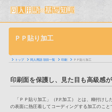
ＰＰ貼り加工
トップ
同人用語 項目一覧
印刷
ＰＰ貼り加工
印刷面を保護し、見た目も高級感が
「ＰＰ貼り加工」（P.P.加工） とは、糊付けしたポリプロ
の表面に熱圧着してコーディングする加工のことで