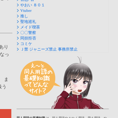
やおい ８０１
Vtuber
推し
聖地巡礼
メイド喫茶
〇〇警察
同担拒否
コミケ
あり
Ｊ禁 ジャニーズ禁止 事務所禁止
なっ
 ま
扱う
同人用語の基礎知識
は、同人用語や おたく用語、萌え用語、や