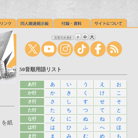
50音順用語リスト
あ
い
う
え
お
あ行
か
き
く
け
こ
か行
さ
し
す
せ
そ
さ行
た
ち
つ
て
と
た行
な
に
ぬ
ね
の
な行
） を紙
は
ひ
ふ
へ
ほ
は行
ま
み
む
め
も
ま行