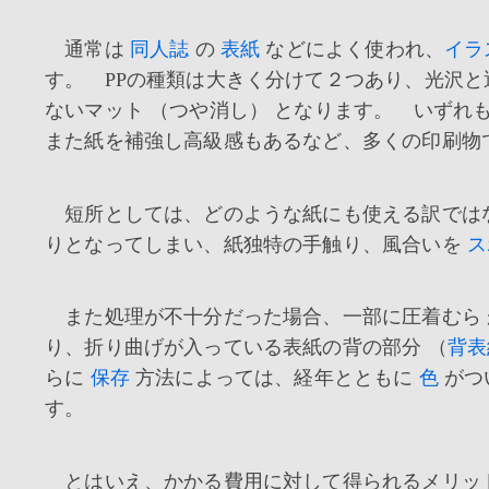
通常は
同人誌
の
表紙
などによく使われ、
イラ
す。 PPの種類は大きく分けて２つあり、光沢と
ないマット （つや消し） となります。 いずれ
また紙を補強し高級感もあるなど、多くの印刷物
短所としては、どのような紙にも使える訳では
りとなってしまい、紙独特の手触り、風合いを
ス
また処理が不十分だった場合、一部に圧着むら 
り、折り曲げが入っている表紙の背の部分 （
背表
らに
保存
方法によっては、経年とともに
色
がつ
す。
とはいえ、かかる費用に対して得られるメリッ