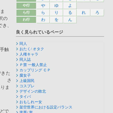
や
ゆ
よ
や行
りま
ら
り
る
れ
ろ
ら行
沢の
わ
を
ん
わ行
でき、
良く見られているページ
同人
手触
おたく/ オタク
人権キャラ
同人誌
Ｐ禁 一般人禁止
カップリング ＣＰ
できた
腐女子
。 さ
上級国民
コスプレ
ありま
デザインの敗北
タイパ
おもしれー女
架空世界における設定バランス
どで
害悪/ 害