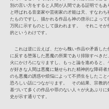
別の言い方をすると人間が人間である証明でも
と呼ばれる音楽家や芸術家の才能は天、すなわち
たものですし、描かれる作品も神の啓示によって
万民に示すものとして扱われます。 それこそが
的というわけです。
これは逆に云えば、だから醜い作品や矛盾した
に反する堕落した悪魔の所業であり排除すべきだ
火にかけろになりますし、もっと論を進めると、
が好きな人間は悪魔に魅せられた精神的な障碍者
のも悪魔の誘惑や煩悩によって不摂生をしたこと
恐ろしい話につながります。 その結果、宗教的
基づいて多くの作品や罪のない人々が火あぶりに
史が示す通りです。