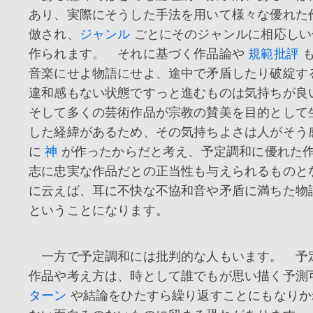
あり、実際にそうした手法を用いて様々な優れた
倣され、
ジャンル
ごとにそのジャンルに相応しい
作られます。 それに基づく作品論や
規範批評
音楽にせよ物語にせよ、途中で矛盾したり破綻す
違和感もない状態ですっと進むものは気持ちが
そして多くの芸術作品が宗教の賛美を目的として
した経緯があるため、その気持ちよさは人がそう
に
神
が作ったからだと考え、予定調和に優れた
志に忠実な作品だとの正当性も与えられるものと
に云えば、耳に不快な不協和音や矛盾に満ちた物
ということになります。
一方で予定調和には批判的な人もいます。 予
作品や考え方は、時として誰でもが思い描く予測
ターン
や結論をひたすら繰り返すことにもなりか