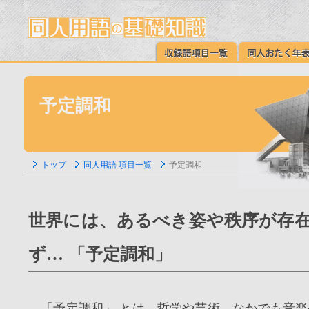
予定調和
トップ
同人用語 項目一覧
予定調和
世界には、あるべき姿や秩序が存
ず… 「予定調和」
「予定調和」 とは、哲学や芸術、なかでも音楽