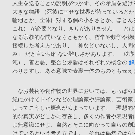
人生を送ることの説明がつかず、その矛盾を避け
大きな物語 （死後に幸せな世界が待っていると
輪廻とか、全体に対する個の小ささとか、ほとん
これ） が必要となり、きりがありません。 と
なる宗教的な問いならともかく、哲学や数学や物
接続した考え方であり、「神などいないし、人間
み」 だと言い切れない難しさがあります。 秩序
沌）、善と悪、整合と矛盾はそれぞれの概念の
解
わりますし、ある意味で表裏一体のものとも云え
なお芸術や創作物の世界においては、もっぱら18
紀にかけてドイツなどの理論家や評論家、芸術家
よってこうした概念が広まっています。 理想的
的な真実がどこかに存在し、多くの作者や表現者
よ無意識にせよ、自然とそこに向かって自らの創
けているという考え方です。 それは偶然ではな