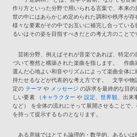
作り方といった分野で用いられる言葉で、本来の
世の中にはあらかじめ定められた調和や秩序が存
様々な要素がその中でお互いに補完し合っている
るいはその姿を目指すべきだとの考え方のことで
芸術分野、例えばそれが音楽であれば、特定の
づいて整然と構築された楽曲を指します。 作曲
選んだ心地よい和音やリズムによって楽曲全体に
持たせるなどが代表的な考え方です。 文学や物
定の
テーマ
や
メッセージ
の訴求を最終的な目的
しい要素 （
キャラクター
や
設定
、
世界観
、出来
など） を全体の流れにそって展開させることで
を持って提示するものとなります。
ある意味ではとても論理的・数学的、あるいは