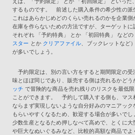
えば、「予約限定」 とか 「初回限定」 といった
するものです。 前述した購入条件の希少性の
これはあらかじめどのくらい売れるのかを企業側
在庫を作らないための方法ですが、ターゲットに
それぞれ 「予約特典」 とか 「初回特典」 などの
スター
とか
クリアファイル
、ブックレットなど）
が多いでしょう。
予約限定は、別の言い方をすると期間限定の受
味とほぼ同じであり、販売する側は売れるかどう
ッチ
で冒険的な商品を売れ残りのリスクを最低限
ことができます。 予約して購入する側も、マス
ならまず実現しないような自分好みのマニアック
もらいやすくなるため、歓迎する場合が多いでし
少数生産となるため押しなべて高めで、とくに大
や巨大なぬいぐるみなど、比較的高額な商品でよ