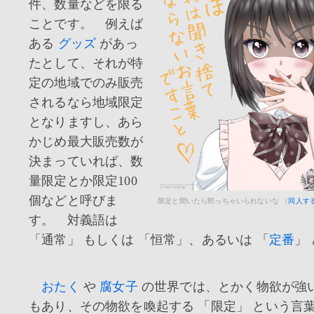
件、数量などを限る
ことです。 例えば
ある
グッズ
があっ
たとして、それが特
定の地域でのみ販売
されるなら地域限定
となりますし、あら
かじめ最大販売数が
決まっていれば、数
量限定とか限定100
個などと呼びま
限定と聞いたら黙っちゃいられないな （
同人す
す。 対義語は
「通常」 もしくは 「恒常」、あるいは 「
定番
」
おたく
や
腐女子
の世界では、とかく物欲が強
もあり、その物欲を喚起する 「限定」 という言