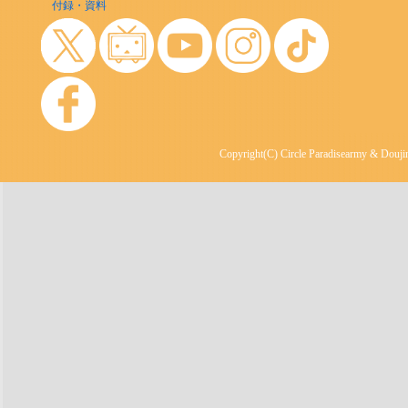
付録・資料
Copyright(C) Circle Paradisearmy & Doujin