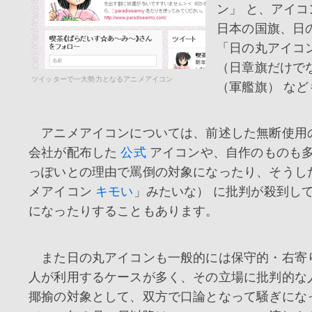
ン」 と、アイ
日本の国旗、日
「日の丸アイコ
（日章旗だけで
ツイッターで一大勢力となるアニメアイコン
（軍艦旗） な
アニメアイコンについては、前述した無断使用の
会社が配布した
公式
アイコンや、自作のものも
っぽいとの理由で罵倒の対象になったり、そうし
メアイコン
キモい
」みたいな） に批判が殺到し
になったりすることもあります。
また日の丸アイコンも一般的には保守的・右寄
人が利用するケースが多く、その立場に批判的な
揶揄の対象として、双方で口論となって騒ぎにな