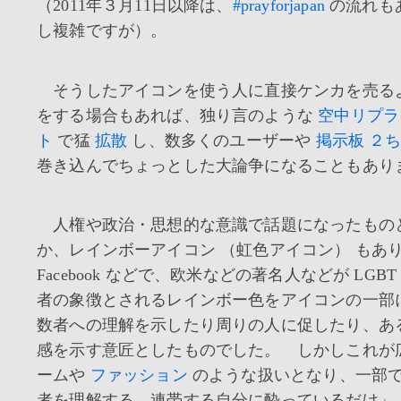
（2011年３月11日以降は、
#prayforjapan
の流れも
し複雑ですが）。
そうしたアイコンを使う人に直接ケンカを売る
をする場合もあれば、独り言のような
空中リプラ
ト
で猛
拡散
し、数多くのユーザーや
掲示板
２
巻き込んでちょっとした大論争になることもあり
人権や政治・思想的な意識で話題になったもの
か、レインボーアイコン （虹色アイコン） もあ
Facebook などで、欧米などの著名人などが LGB
者の象徴とされるレインボー色をアイコンの一部
数者への理解を示したり周りの人に促したり、あ
感を示す意匠としたものでした。 しかしこれが
ームや
ファッション
のような扱いとなり、一部で
者を理解する、連帯する自分に酔っているだけ」