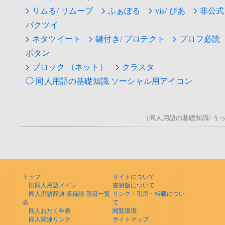
リムる/ リムーブ
ふぁぼる
via/ びあ
非公式
パクツイ
ネタツイート
鍵付き/ プロテクト
プロフ必読
ボタン
ブロック （ネット）
クラスタ
◯ 同人用語の基礎知識 ソーシャル用アイコン
（同人用語の基礎知識/ うっ！
トップ
サイトについて
旧同人用語メイン
書籍版について
同人用語辞典 収録語 項目一覧
リンク・引用・転載につい
表
て
同人おたく年表
閲覧環境
同人関連リンク
サイトマップ