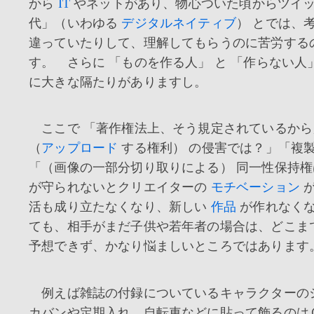
から
IT
やネットがあり、物心ついた頃からツイ
代」（いわゆる
デジタルネイティブ
） とでは、
違っていたりして、理解してもらうのに苦労する
す。 さらに 「ものを作る人」 と 「作らない人
に大きな隔たりがありますし。
ここで 「著作権法上、そう規定されているから
（
アップロード
する権利） の侵害では？」「複
「（画像の一部分切り取りによる） 同一性保持
が守られないとクリエイターの
モチベーション
が
活も成り立たなくなり、新しい
作品
が作れなくな
ても、相手がまだ子供や若年者の場合は、どこま
予想できず、かなり悩ましいところではあります
例えば雑誌の付録についているキャラクターの
カバンや定期入れ、自転車などに貼って飾るのは